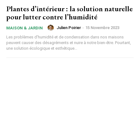
Plantes d’intérieur : la solution naturelle
pour lutter contre l’humidité
Julien Poirier
-
15 Novembre 2023
MAISON & JARDIN
Les problèmes d'humidité et de condensation dans nos maisons
peuvent causer des désagréments et nuire à notre bien-être. Pourtant,
une solution écologique et esthétique...