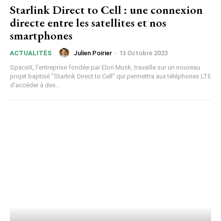
Starlink Direct to Cell : une connexion
directe entre les satellites et nos
smartphones
Julien Poirier
-
13 Octobre 2023
ACTUALITÉS
SpaceX, l'entreprise fondée par Elon Musk, travaille sur un nouveau
projet baptisé "Starlink Direct to Cell" qui permettra aux téléphones LTE
d'accéder à des...