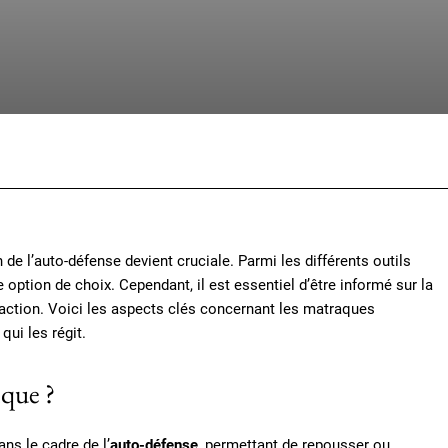
Facebook
X
Pinterest
Whats
de l’auto-défense devient cruciale. Parmi les différents outils
 option de choix. Cependant, il est essentiel d’être informé sur la
’action. Voici les aspects clés concernant les matraques
qui les régit.
ique ?
ns le cadre de l’
auto-défense
, permettant de repousser ou