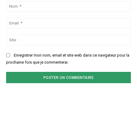
:
No
:*
Ema
:*
Sit
:
Enregistrer mon nom, email et site web dans ce navigateur pour la
prochaine fois que je commenterai.