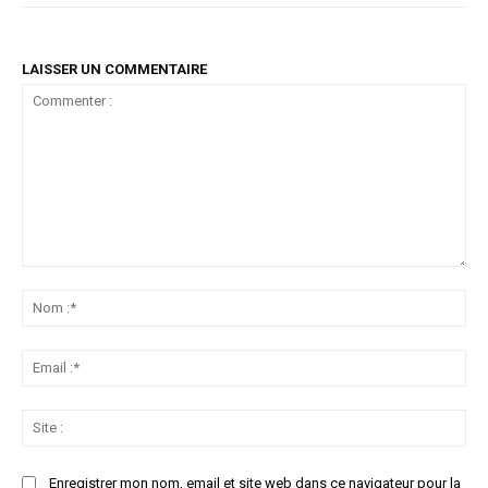
LAISSER UN COMMENTAIRE
Commenter
:
No
:*
Ema
:*
Sit
:
Enregistrer mon nom, email et site web dans ce navigateur pour la