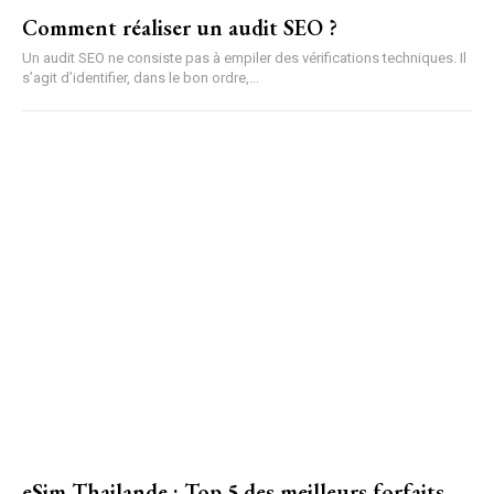
Comment réaliser un audit SEO ?
Un audit SEO ne consiste pas à empiler des vérifications techniques. Il
s’agit d’identifier, dans le bon ordre,...
eSim Thailande : Top 5 des meilleurs forfaits